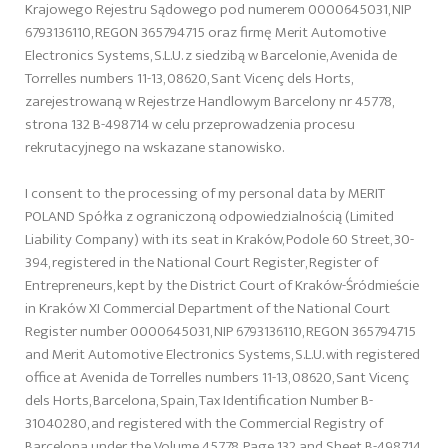
Krajowego Rejestru Sądowego pod numerem 0000645031, NIP
6793136110, REGON 365794715 oraz firmę Merit Automotive
Electronics Systems, S.L.U. z siedzibą w Barcelonie, Avenida de
Torrelles numbers 11-13, 08620, Sant Vicenç dels Horts,
zarejestrowaną w Rejestrze Handlowym Barcelony nr 45778,
strona 132 B-498714 w celu przeprowadzenia procesu
rekrutacyjnego na wskazane stanowisko.
I consent to the processing of my personal data by MERIT
POLAND Spółka z ograniczoną odpowiedzialnością (Limited
Liability Company) with its seat in Kraków, Podole 60 Street, 30-
394, registered in the National Court Register, Register of
Entrepreneurs, kept by the District Court of Kraków-Śródmieście
in Kraków XI Commercial Department of the National Court
Register number 0000645031, NIP 6793136110, REGON 365794715
and Merit Automotive Electronics Systems, S.L.U. with registered
office at Avenida de Torrelles numbers 11-13, 08620, Sant Vicenç
dels Horts, Barcelona, Spain, Tax Identification Number B-
31040280, and registered with the Commercial Registry of
Barcelona under the Volume 45778, Page 132 and Sheet B-498714