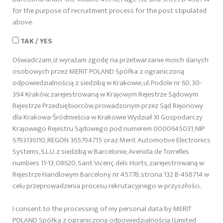
for the purpose of recruitment process for the post stipulated
above.
TAK / YES
Oświadczam, iż wyrażam zgodę na przetwarzanie moich danych
osobowych przez MERIT POLAND Spółka z ograniczoną
odpowiedzialnością z siedzibą w Krakowie, ul. Podole nr 60, 30-
394 Kraków, zarejestrowaną w Krajowym Rejestrze Sądowym
Rejestrze Przedsiębiorców, prowadzonym przez Sąd Rejonowy
dla Krakowa-Śródmieścia w Krakowie Wydział XI Gospodarczy
Krajowego Rejestru Sądowego pod numerem 0000645031, NIP
6793136110, REGON 365794715 oraz Merit Automotive Electronics
Systems, S.L.U. z siedzibą w Barcelonie, Avenida de Torrelles
numbers 11-13, 08620, Sant Vicenç dels Horts, zarejestrowaną w
Rejestrze Handlowym Barcelony nr 45778, strona 132 B-498714 w
celu przeprowadzenia procesu rekrutacyjnego w przyszłości.
I consent to the processing of my personal data by MERIT
POLAND Spółka z ograniczoną odpowiedzialnością (Limited