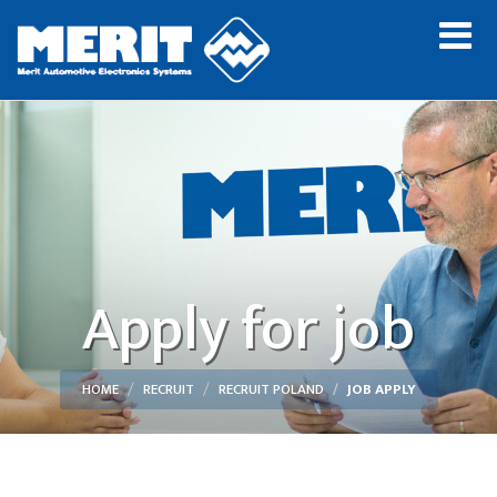
Apply for job
HOME
RECRUIT
RECRUIT POLAND
JOB APPLY